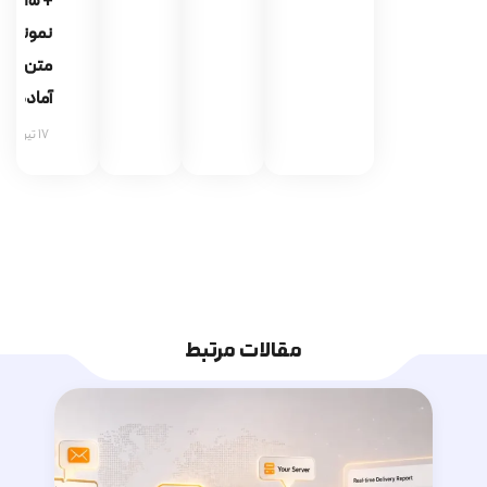
+ 15
نمونه
متن
آماده
17 تیر 1405
مقالات مرتبط