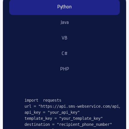
Python
Java
VB
#C
PHP
import  requests

url = "https://api.sms-webservice.com/api/V3/S
api_key = "your_api_key"

template_key = "your_template_key"

destination = "recipient_phone_number"
