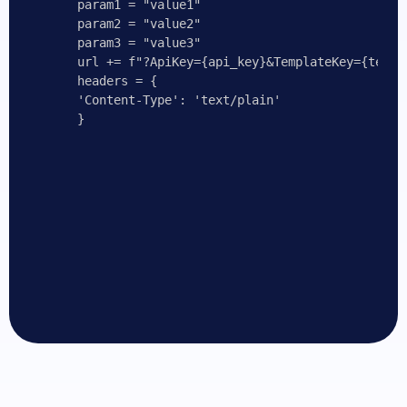
param1 = "value1"

param2 = "value2"

param3 = "value3"

url += f"?ApiKey={api_key}&TemplateKey={templ
headers = {

'Content-Type': 'text/plain'

}