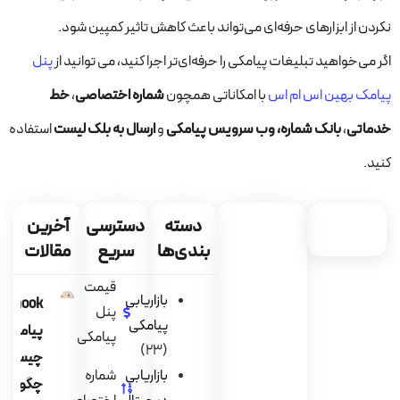
نکردن از ابزارهای حرفه‌ای می‌تواند باعث کاهش تاثیر کمپین شود.
اگر می‌خواهید تبلیغات پیامکی را حرفه‌ای‌تر اجرا کنید، می توانید از
پنل
پیامک بهین اس ام اس
با امکاناتی همچون
شماره اختصاصی
،
خط
خدماتی
،
بانک شماره،
وب سرویس پیامکی
و
ارسال به بلک لیست
استفاده
کنید.
دسته
دسترسی
آخرین
بندی‌ها
سریع
مقالات
قیمت
بازاریابی
ebhook
پنل
پیامکی
پیامک
پیامکی
(23)
چیست و
بازاریابی
شماره
چگونه