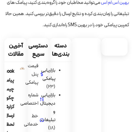
بهین اس ام اس
می‌توانید مخاطبان خود را گروه‌بندی کنید، پیامک های
تبلیغاتی را زمان‌بندی کرده و نتایج ارسال را دقیق‌تر بررسی کنید. همین حالا
کمپین پیامکی خود را در بهین SMS راه‌اندازی کنید.
دسته
دسترسی
آخرین
بندی‌ها
سریع
مقالات
قیمت
بازاریابی
ebhook
پنل
پیامکی
پیامک
پیامکی
(23)
چیست و
بازاریابی
شماره
چگونه
دیجیتال
اختصاصی
گزارش
و
ارسال را
خط
تبلیغات
خدماتی
لحظه ای
(18)