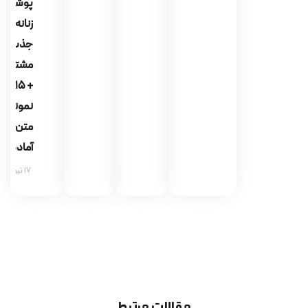
پوشاک
زنانه |
جذب
مشتری
+ 15
نمونه
متن
آماده
17 تیر 1405
مقالات مرتبط